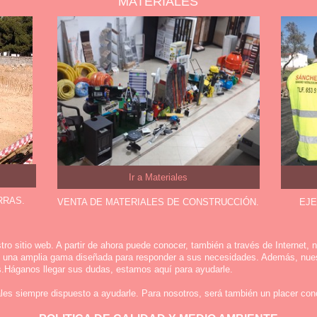
MATERIALES
Ir a Materiales
RRAS.
VENTA DE MATERIALES DE CONSTRUCCIÓN.
EJE
ro sitio web. A partir de ahora puede conocer, también a través de Internet,
: una amplia gama diseñada para responder a sus necesidades. Además, nues
s.Háganos llegar sus dudas, estamos aquí para ayudarle.
les siempre dispuesto a ayudarle. Para nosotros, será también un placer con