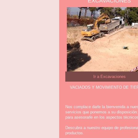
EXCAVACIONES
Ir a Excavaciones
VACIADOS Y MOVIMIENTO DE TIE
Nos complace darle la bienvenida a nuest
servicios que ponemos a su disposición
para asesorarle en los aspectos técnico
Descubra a nuestro equipo de profesiona
productos.