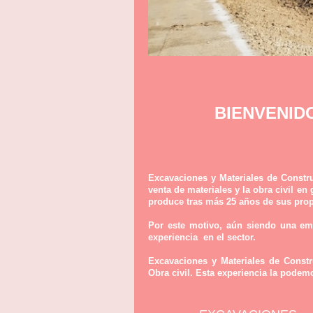
BIENVENID
Excavaciones y Materiales de Constru
venta de materiales y la obra civil en
produce tras más 25 años de sus prop
Por este motivo, aún siendo una emp
experiencia  en el sector.
Excavaciones y Materiales de Constr
Obra civil. Esta experiencia la podemo