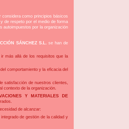
r considera como principios básicos
ad y de respeto por el medio de forma
los autoimpuestos por la organización
CCIÓN SÁNCHEZ S.L.
se han de
ir más allá de los requisitos que la
del comportamiento y la eficacia del
e satisfacción de nuestros clientes,
l contexto de la organización.
VACIONES Y MATERIALES DE
erados.
 necesidad de alcanzar:
integrado de gestión de la calidad y