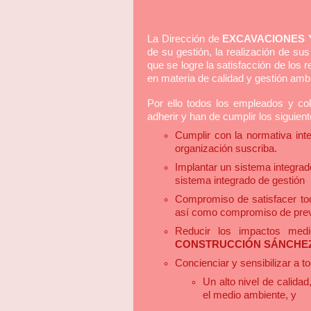
La Dirección de
EXCAVACIONES 
de su gestión, la realización de sus
que se logre la satisfacción de los 
en materia de calidad y gestión ambi
Por ello todos los empleados y c
adherir y han de cumplir los siguient
Cumplir con la normativa inte
organización suscriba.
Implantar un sistema integrad
sistema integrado de gestión
Compromiso de satisfacer todo
así como compromiso de preven
Reducir los impactos medi
CONSTRUCCIÓN SÁNCHEZ 
Concienciar y sensibilizar a t
Un alto nivel de calida
el medio ambiente, y