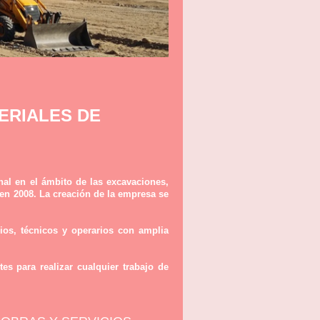
ERIALES DE
al en el ámbito de las excavaciones, 
 en 2008. La creación de la empresa se 
os, técnicos y operarios con amplia 
 para realizar cualquier trabajo de 