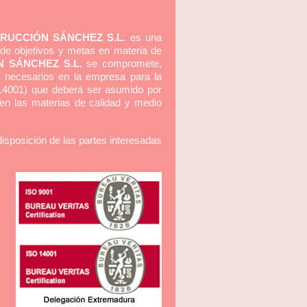
RUCCIÓN SÁNCHEZ S.L.
es una
 de objetivos y metas en materia de
 SÁNCHEZ S.L.
se compromete,
n necesarios en la empresa para la
14001) que deberá ser asumido por
 en las materias de calidad y medio
isposición de las partes interesadas