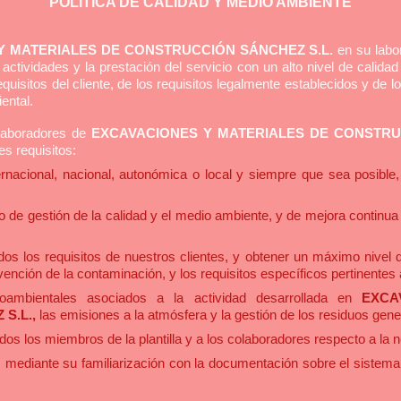
POLITICA DE CALIDAD Y MEDIO AMBIENTE
Y MATERIALES DE CONSTRUCCIÓN SÁNCHEZ S.L.
en su labo
 actividades y la prestación del servicio con un alto nivel de calid
requisitos del cliente, de los requisitos legalmente establecidos y de 
ental.
olaboradores de
EXCAVACIONES Y MATERIALES DE CONSTRU
es requisitos:
rnacional, nacional, autonómica o local y siempre que sea posible, 
o de gestión de la calidad y el medio ambiente, y de mejora continua 
s los requisitos de nuestros clientes, y obtener un máximo nivel d
ción de la contaminación, y los requisitos específicos pertinentes a
oambientales asociados a la actividad desarrollada en
EXCA
S.L.,
las emisiones a la atmósfera y la gestión de los residuos gen
odos los miembros de la plantilla y a los colaboradores respecto a la
d, mediante su familiarización con la documentación sobre el sistema 