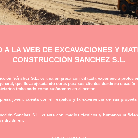
O A LA WEB DE EXCAVACIONES Y MAT
CONSTRUCCIÓN SANCHEZ S.L.
cción Sánchez S.L. es una empresa con dilatada experiencia profesion
 general, que lleva ejecutando obras para sus clientes desde su creación
ietarios trabajando como autónomos en el sector.
resa joven, cuenta con el respaldo y la experiencia de sus propietari
ucción Sánchez S.L. cuenta con medios técnicos y humanos suficientes
s dividir en: